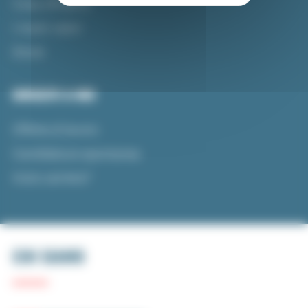
Cosa offriamo
I nostri valori
Storie
UNISCITI A NOI
Offerte di lavoro
Candidatura spontanea
Inizio carriera?
CHI SIAMO