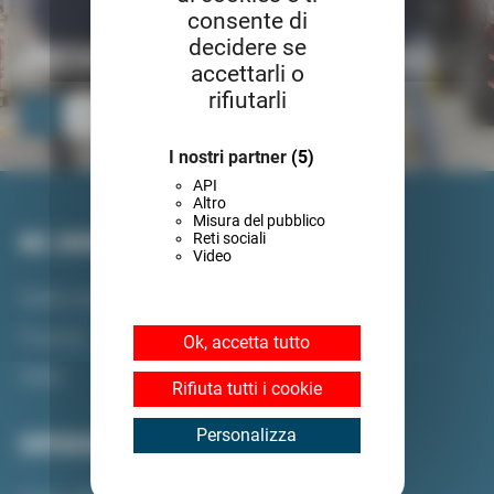
consente di
PRENDI PARTE ALL'AVVENTURA !
decidere se
accettarli o
rifiutarli
Unisciti a noi
I nostri partner
(5)
API
Altro
Misura del pubblico
NEL MONDO
Reti sociali
Video
Nelle nostre filiali
Francia
Ok, accetta tutto
Italia
Rifiuta tutti i cookie
Personalizza
ESPERIENZE DEI DIPENDENTI