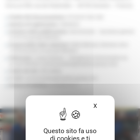
trova al 430, rue de l’Aubinière – 44150 Ancenis – Francia.
Partita IVA intracomunitaria
: FR 58 857 802 508
Numero di registrazione
: 20006652
Direttore della pubblicazione
: Hervé Rochet – Secrétaire général
et CFO du groupe Manitou.
Responsabile della redazione
: Robin Behnam, Directeur de la
communication du groupe Manitou
Webmaster
: Audrey Richard – Chargée de communication du
groupe Manitou (communication@manitou-group.com)
Ospite del sito
: Alfa-Safety
E-mail
: communication@manitou-group.com
Numero di telefono
: 02 40 09 10 11
X
Nascondi il banne
Questo sito fa uso
di cookies e ti